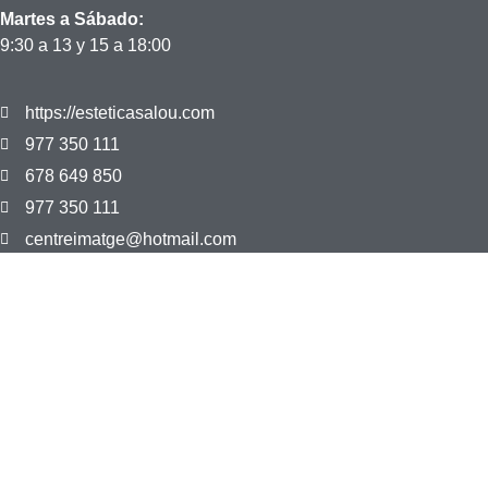
Martes a Sábado:
9:30 a 13 y 15 a 18:00
https://esteticasalou.com
977 350 111
678 649 850
977 350 111
centreimatge@hotmail.com
Aviso Legal
Política de Privacidad
Política de cookies
Diseño Web PCHOUSE