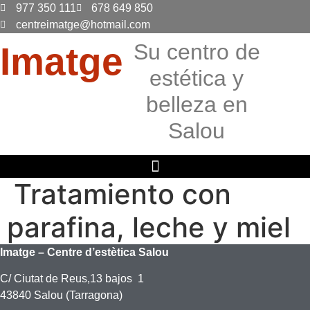
Ir
977 350 111
678 649 850
al
centreimatge@hotmail.com
contenido
Su centro de
Imatge
estética y
belleza en
Salou
Tratamiento con
parafina, leche y miel
Imatge – Centre d’estètica Salou
C/ Ciutat de Reus,13 bajos 1
43840 Salou (Tarragona)