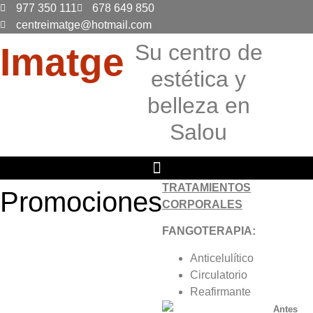
Ir
977 350 111
678 649 850
al
centreimatge@hotmail.com
contenido
Su centro de
Imatge
estética y
belleza en
Salou
TRATAMIENTOS
Promociones
CORPORALES
FANGOTERAPIA:
Anticelulítico
Circulatorio
Reafirmante
Antes