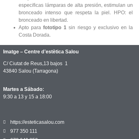
especificas lámparas de alta presión, estimulan un
bronceado intenso que respeta la piel. HPO: el
bronceado en libertad.
Apto para
fototipo 1
sin riesgo y exclusivo en la
Costa Dorada.
Imatge – Centre d’estètica Salou
C/ Ciutat de Reus,13 bajos 1
43840 Salou (Tarragona)
Martes a Sábado:
9:30 a 13 y 15 a 18:00
https://esteticasalou.com
977 350 111